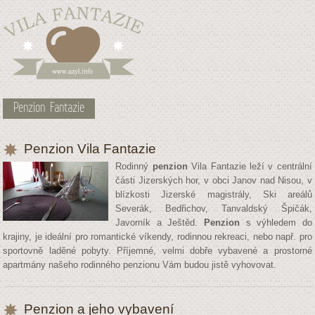
Penzion Fantazie
Penzion Vila Fantazie
Rodinný
penzion
Vila Fantazie leží v centrální
části Jizerských hor, v obci Janov nad Nisou, v
blízkosti Jizerské magistrály, Ski areálů
Severák, Bedřichov, Tanvaldský Špičák,
Javorník a Ještěd.
Penzion
s výhledem do
krajiny, je ideální pro romantické víkendy, rodinnou rekreaci, nebo např. pro
sportovně laděné pobyty. Příjemné, velmi dobře vybavené a prostorné
apartmány našeho rodinného penzionu Vám budou jistě vyhovovat.
Penzion a jeho vybavení