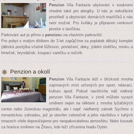
Penzion
Vila Fantazie ubytování v soukromí
vhodné také pro alergiky. U nás je nekuřácké
prostředí a ubytování domácích mazlíčků u nás
není možné. Pro kuřáky je připraven venkovní
prostor s lavičkou.
Parkování aut je přímo u
penzion
u na vlastním parkovišti.
Pro pobyt s malým dítětem do 3 let zapůjčíme za poplatek dětský komplet
(dětská postýlka včetně lůžkovin, povlečení, deky, jídelní stoličku, misku a
hrneček, bryndáček, koupací vaničku a nočník.
Penzion a okolí
Penzion
Vila Fantazie leží v blízkosti mnoha
zajímavých míst určených pro sport, relaxaci,
kulturu apod. Pokud navštívíte náš rodinný
penzion Vila Fantazie, v zimě můžete vyrazit
směrem nejen na některé z mnoha lyžařských
center nebo Jizerskou magistrálu, ale i např. nádherný zámek Sychrov s
romantickou zahradou, jež je otevřen celoročně a jeho návštěvu v tuhých
mrazech vřele doporučejeme pro neopakovatelnou atmosféru. Nebo kousek
za hranice směrem na Žitavu, kde leží zřícenina hradu Oybin.