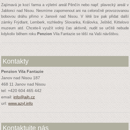
Zajímavá je kozí farma a výletní areál Pěnčín nebo např. plavecký areál v
Jablonci nad Nisou. Nesmíme zapomenout ani na celoročně provozovanou
bobovou dráhu přímo v Janově nad Nisou. V létě lze pak přidat další
zámky Frýdlant, Lemberk, rozhledny Slovanka, Královka, Ještěd, Kittelovo
muzeum atd. Chcete-li využít volný čas aktivně, nudit se určitě nebude
kdykoliv během roku
Penzion
Vila Fantazie se těší na Vaši návštěvu.
Kontakty
Penzion Vila Fantazie
Janov nad Nisou 187
468 11 Janov nad Nisou
tel: +420 604 465 442
email:
info@ajh.cz
url:
www.azyl.info
Kontaktujte nás